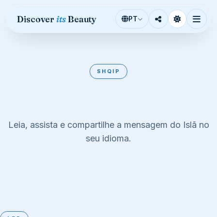
Pular para o conteúdo
Discover
its
Beauty
PT
SHQIP
Albanian
Leia, assista e compartilhe a mensagem do Islã no
seu idioma.